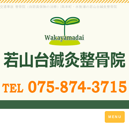
交通事故 整骨院（自賠責保険の治療）|島本町・水無瀬の若山台鍼灸整骨院
Toggle
MENU
navigation