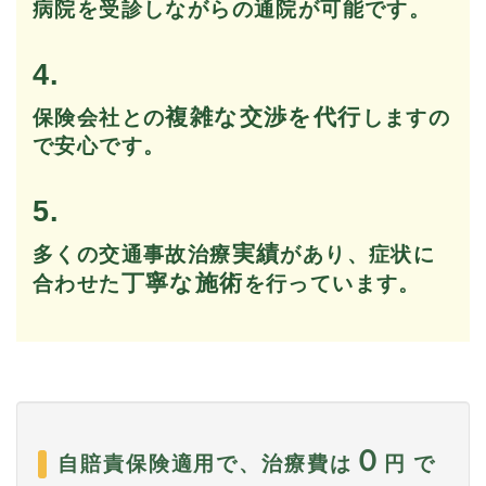
病院を受診しながらの通院が可能です。
4.
複雑な交渉を代行
保険会社との
しますの
で安心です。
5.
実績
多くの交通事故治療
があり、症状に
丁寧な施術
合わせた
を行っています。
０
自賠責保険適用で、治療費は
円 で