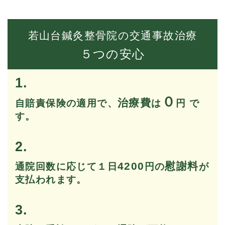
若山台鍼灸整骨院の交通事故治療
５つの安心
1.
０
治療費
自賠責保険の適用で、
は
円 で
す。
2.
4200
慰謝料
通院回数に応じて１日
円の
が
支払われます。
3.