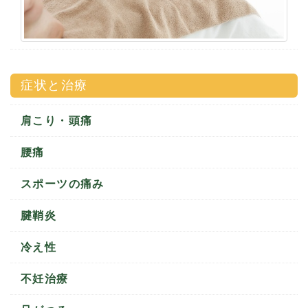
症状と治療
肩こり・頭痛
腰痛
スポーツの痛み
腱鞘炎
冷え性
不妊治療